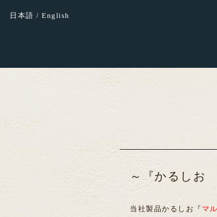
日本語
/
English
～『かるしお
当社製品かるしお『
マ