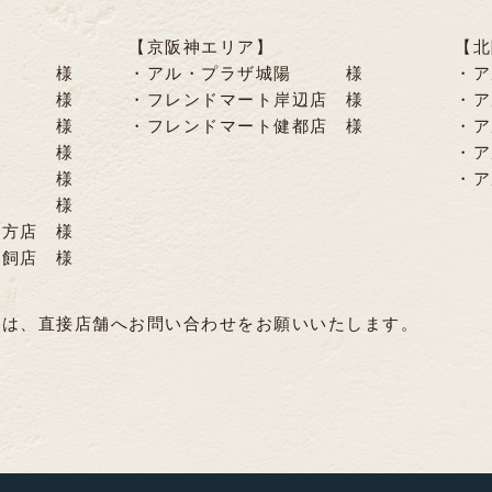
 【京阪神エリア】 【北陸エ
水口 様 ・アル・プラザ城陽 様 ・アル
日市 様 ・フレンドマート岸辺店 様 ・アル
津 様 ・フレンドマート健都店 様 ・アル
信楽店 様 ・アル・プラザ
あどがわ店 様 ・アル・プラ
野店 様
平方店 様
鷹飼店 様
ては、直接店舗へお問い合わせをお願いいたします。